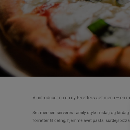
Vi introducer nu en ny 6-retters set menu – en mi
Set menuen serveres family style fredag og lørdag 
forretter til deling, hjemmelavet pasta, surdejspi