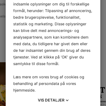
indsamle oplysninger om dig til forskellige
raskelser og en middag, hvor intet er tilfældigt.
formål, herunder: Tilpasning af annoncering,
 velsmagende aften.
bedre brugeroplevelse, funktionalitet,
statistik og marketing. Disse oplysninger
kan blive delt med annoncerings- og
BOOK BORD
analysepartnere, som kan kombinere dem
med data, du tidligere har givet dem eller
de har indsamlet gennem din brug af deres
tjenester. Ved at klikke på 'OK' giver du
samtykke til disse formål.
Læs mere om vores brug af cookies og
behandling af persondata på vores
hjemmeside.
VIS
DETALJER