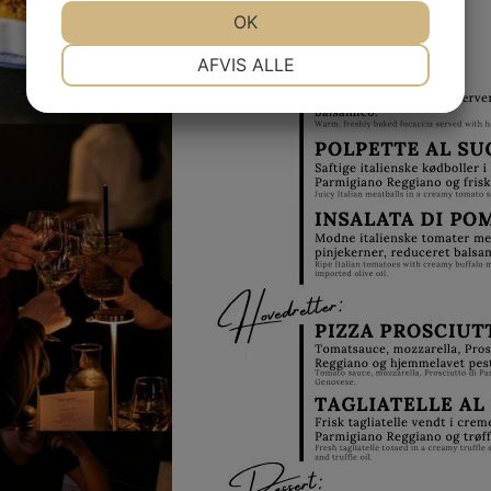
JA
NEJ
OK
JA
NEJ
NØDVENDIGE
PRÆFERENCER
AFVIS ALLE
JA
NEJ
JA
NEJ
MARKETING
STATISTIK